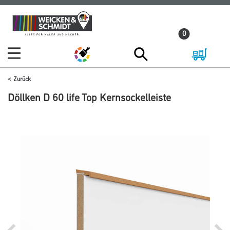
Zum
Zum
Inhalt
Navigationsmenü
0
springen
springen
Zurück
Döllken D 60 life Top Kernsockelleiste