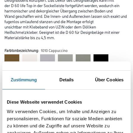
der D 60 life Top in der Sockelleiste fortgeführt werden, wodurch ein
harmonischer und dekorgleicher Übergang zwischen Boden und
Wand geschaffen wird. Die Innen- und Außenecken lassen sich exakt und
fugenlos umlaufend stanzen und die Montage erfolgt
unsichtbar mit Klebeband von UZIN oder dem Döllken
Heißschmelzkleber. Geeignet ist die D 60 für Designbeläge mit einer
Materialstärke bis zu 4,5 mm.
Farbtonbezeichnung:
1010 Cappuccino
Farbtonbezeichnung
Zustimmung
Details
Über Cookies
Diese Webseite verwendet Cookies
Länge in centimeter
Wir verwenden Cookies, um Inhalte und Anzeigen zu
personalisieren, Funktionen für soziale Medien anbieten
Breite in centimeter
zu können und die Zugriffe auf unsere Website zu
analysieren. Außerdem geben wir Informationen zu Ihrer